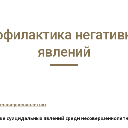
ip to main content
Skip to navigat
офилактика негатив
явлений
несовершеннолетних
ке суицидальных явлений среди несовершеннолет